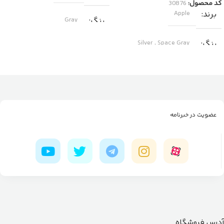
کد محصول:
30876
برند
Apple
رنگ
Gray
رنگ
Space Gray
,
Silver
اندازه
155×312.6x221x2 mm
عضویت در خبرنامه
آدرس فروشگاه