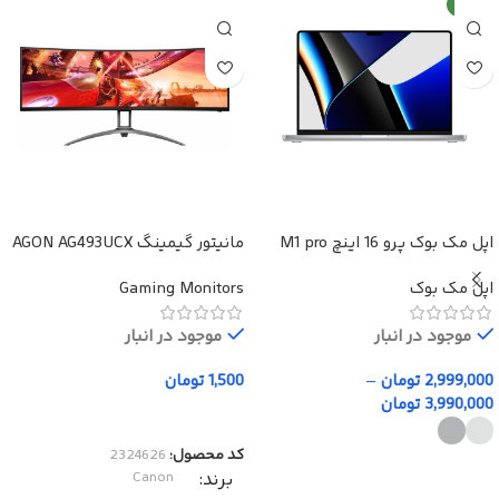
جدید
اپل مک بوک پرو 16 اینچ M1 pro
مانیتور گیمینگ AGON AG493UCX
max
اپل مک بوک
Gaming Monitors
موجود در انبار
موجود در انبار
2,999,000
تومان
–
1,500
تومان
3,990,000
تومان
افزودن به سبد خرید
کد محصول:
2324626
انتخاب گزینه‌ها
برند
Canon