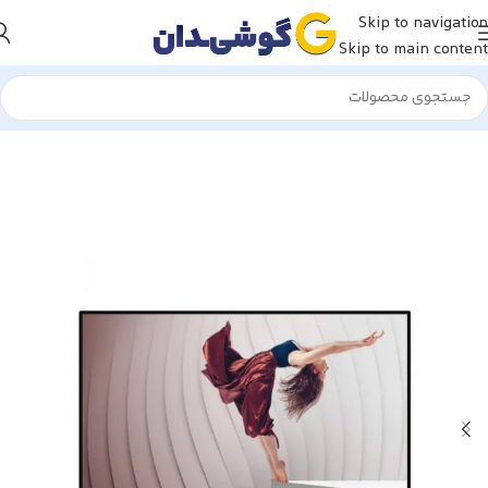
Skip to navigation
Skip to main content
ه
Computer & Office
Monitors
4K Monitors
4K Monitors logitech