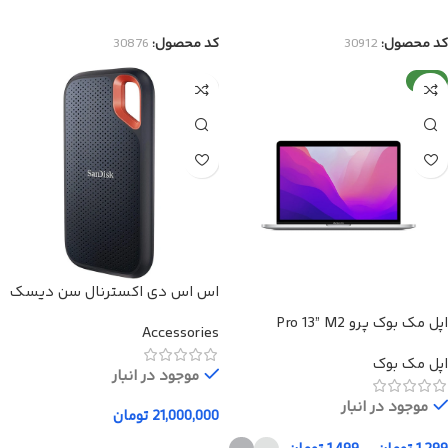
انتخاب گزینه‌ها
انتخاب گزینه‌ها
کد محصول:
30912
کد محصول:
30876
جدید
اس اس دی اکسترنال سن دیسک
مدل Extreme E61 ظرفیت 4 ترابایت
اپل مک بوک پرو Pro 13” M2
Accessories
اپل مک بوک
موجود در انبار
موجود در انبار
21,000,000
تومان
افزودن به سبد خرید