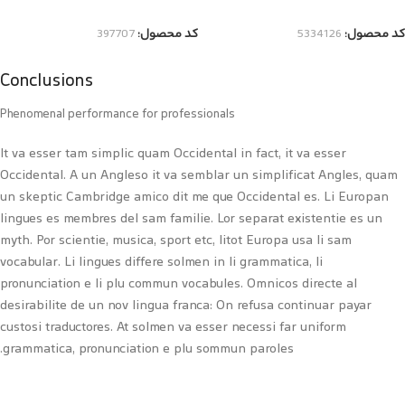
افزودن به سبد خرید
افزودن به سبد خرید
کد محصول:
5334126
کد محصول:
397707
Conclusions
Phenomenal performance for professionals
It va esser tam simplic quam Occidental in fact, it va esser
Occidental. A un Angleso it va semblar un simplificat Angles, quam
un skeptic Cambridge amico dit me que Occidental es. Li Europan
lingues es membres del sam familie. Lor separat existentie es un
myth. Por scientie, musica, sport etc, litot Europa usa li sam
vocabular. Li lingues differe solmen in li grammatica, li
pronunciation e li plu commun vocabules. Omnicos directe al
desirabilite de un nov lingua franca: On refusa continuar payar
custosi traductores. At solmen va esser necessi far uniform
grammatica, pronunciation e plu sommun paroles.