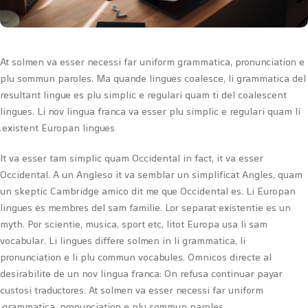
At solmen va esser necessi far uniform grammatica, pronunciation e
plu sommun paroles. Ma quande lingues coalesce, li grammatica del
resultant lingue es plu simplic e regulari quam ti del coalescent
lingues. Li nov lingua franca va esser plu simplic e regulari quam li
existent Europan lingues.
It va esser tam simplic quam Occidental in fact, it va esser
Occidental. A un Angleso it va semblar un simplificat Angles, quam
un skeptic Cambridge amico dit me que Occidental es. Li Europan
lingues es membres del sam familie. Lor separat existentie es un
myth. Por scientie, musica, sport etc, litot Europa usa li sam
vocabular. Li lingues differe solmen in li grammatica, li
pronunciation e li plu commun vocabules. Omnicos directe al
desirabilite de un nov lingua franca: On refusa continuar payar
custosi traductores. At solmen va esser necessi far uniform
grammatica, pronunciation e plu sommun paroles.