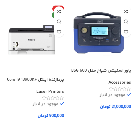
ویژه
جدید
پاور استیشن شپاخ مدل BSG 600
Max ظرفیت 72800 میلی آمپر
پردازنده اینتل Core i9 13900KF
Accessories
ساعت
Raptor Lake
Laser Printers
موجود در انبار
موجود در انبار
21,000,000
تومان
900,000
تومان
افزودن به سبد خرید
افزودن به سبد خرید