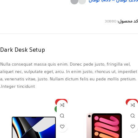
1,299
تومان
–
1,499
تومان
انتخاب گزینه‌ها
کد محصول:
30880
Dark Desk Setup
Nulla consequat massa quis enim. Donec pede justo, fringilla vel,
aliquet nec, vulputate eget, arcu. In enim justo, rhoncus ut, imperdiet
a, venenatis vitae, justo. Nullam dictum felis eu pede mollis pretium.
Integer tincidunt.
ویژه
ویژه
جدید