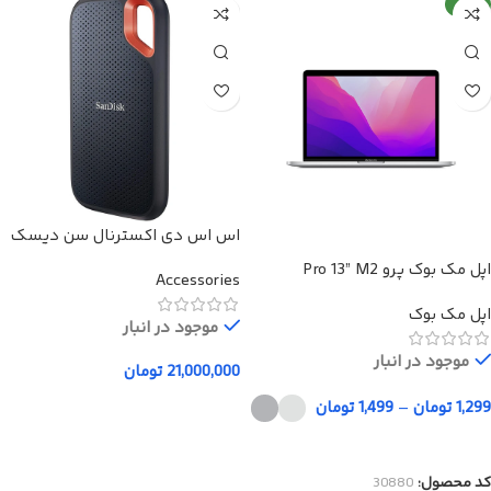
جدید
اس اس دی اکسترنال سن دیسک
مدل Extreme E61 ظرفیت 4 ترابایت
اپل مک بوک پرو Pro 13” M2
Accessories
اپل مک بوک
موجود در انبار
موجود در انبار
21,000,000
تومان
افزودن به سبد خرید
1,299
تومان
–
1,499
تومان
انتخاب گزینه‌ها
کد محصول:
30880