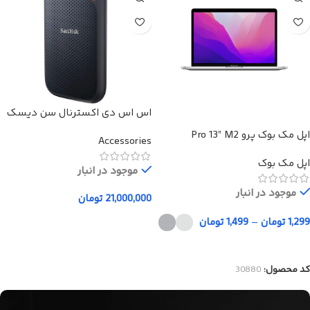
اس اس دی اکسترنال سن دیسک
مدل Extreme E61 ظرفیت 4 ترابایت
اپل مک بوک پرو Pro 13” M2
Accessories
اپل مک بوک
موجود در انبار
موجود در انبار
21,000,000
تومان
افزودن به سبد خرید
1,299
تومان
–
1,499
تومان
انتخاب گزینه‌ها
کد محصول:
30880