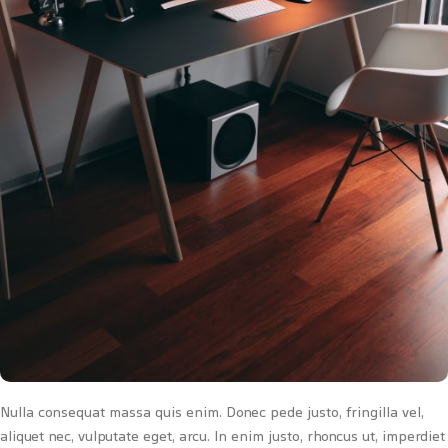
Nulla consequat massa quis enim. Donec pede justo, fringilla vel,
aliquet nec, vulputate eget, arcu. In enim justo, rhoncus ut, imperdiet